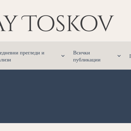
Ник
Финанс
едневни прегледи и
Всички
ализи
публикации