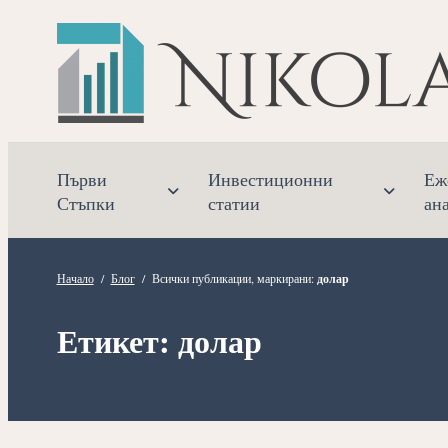
Прескочете
към
съдържанието
Първи
Инвестиционни
Еж
Стъпки
статии
ан
Начало
/
Блог
/
Всички публикации, маркирани:
долар
Етикет:
долар