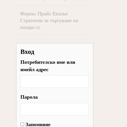
Форекс Прайс Екшън
Стратегии за търгуване на
пазара
(4)
Вход
Потребителско име или
имейл адрес
Парола
Запомняне