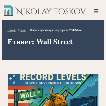
Нико
Прескочете
Финансов
към
Тоско
Анализато
съдържанието
Tog
Mob
Me
Начало
/
Блог
/
Всички публикации, маркирани:
Wall Street
Етикет:
Wall Street