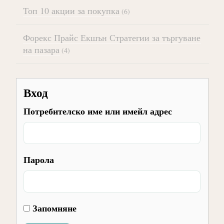
Топ 10 акции за покупка
(6)
Форекс Прайс Екшън Стратегии за търгуване
на пазара
(4)
Вход
Потребителско име или имейл адрес
Парола
Запомняне